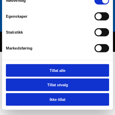
Nødvendig
23 03 19 40

be-elektro@be-elektro.no

Egenskaper
Statistikk
Utviklet av
Hjemmesidehuset
.
Personvern
Markedsføring
Tillat alle
Tillat utvalg
Ikke tillat