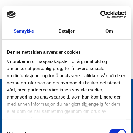
Samtykke
Detaljer
Om
Nye installasjoner
Denne nettsiden anvender cookies
Vi bruker informasjonskapsler for å gi innhold og
annonser et personlig preg, for å levere sosiale
mediefunksjoner og for å analysere trafikken vår. Vi deler
dessuten informasjon om hvordan du bruker nettstedet
vårt, med partnerne våre innen sosiale medier,
BE-Elektro AS
annonsering og analysearbeid, som kan kombinere den
med annen informasjon du har gjort tilgjengelig for dem,
Gladengveien 16

eller som de har samlet inn gjennom din bruk av
0661 Oslo
tjenestene deres.
Kontakt oss
Samtykkevalg