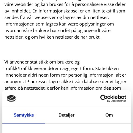
våre websider og kan brukes for å personalisere visse deler
av innholdet. En informasjonskapsel er en liten tekstfil som
sendes fra vår webserver og lagres av din nettleser.
Informasjonen som lagres kan være opplysninger om
hvordan våre brukere har surfet på og anvendt våre
nettsider, og om hvilken nettleser de har brukt.
Vi anvender statistikk om brukere og
trafikk/trafikkleverandører i aggregert form. Statistikken
inneholder aldri noen form for personlig informasjon, alt er
anonymt. IP-adresser lagres ikke i vår database der vi lagrer
atferd på nettstedet, derfor kan informasjon om deg som
bruker aldri kobles sammen med din identitet. Din IP-
adresse lagres av sikkerhetsmessige årsaker bare i de
tilfeller du selv aktivt registrerer deg på nettstedet.
Samtykke
Detaljer
Om
Formål: