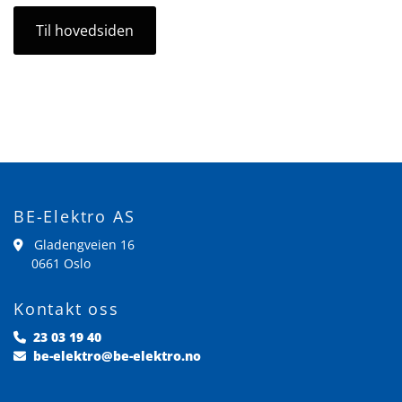
Til hovedsiden
BE-Elektro AS
Gladengveien 16

0661 Oslo
Kontakt oss
23 03 19 40

be-elektro@be-elektro.no
