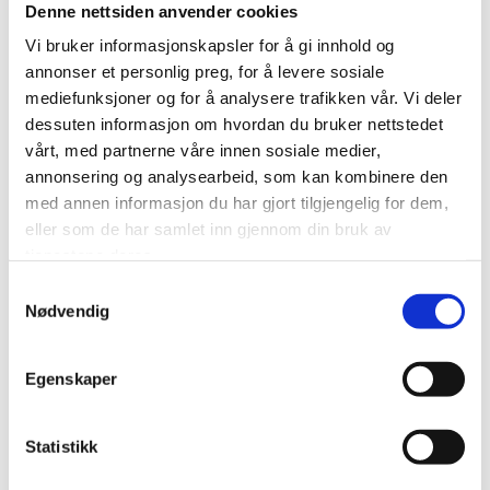
Denne nettsiden anvender cookies
Utvikle og forbedre nettstedet gjennom å forstå
Vi bruker informasjonskapsler for å gi innhold og
hvordan det anvendes.
annonser et personlig preg, for å levere sosiale
mediefunksjoner og for å analysere trafikken vår. Vi deler
Beregne og rapportere brukerantall og trafikk.
dessuten informasjon om hvordan du bruker nettstedet
vårt, med partnerne våre innen sosiale medier,
Gjøre det lettere for deg å navigere på nettstedet.
annonsering og analysearbeid, som kan kombinere den
med annen informasjon du har gjort tilgjengelig for dem,
Gjøre det mulig for systemet å kjenne igjen faste
brukere for å kunne tilpasse tjenestene.
eller som de har samlet inn gjennom din bruk av
tjenestene deres.
Iblant anvender vi tredjepartsinformasjonskapsler fra
Samtykkevalg
andre firma for å gjøre markedsundersøkelser og
Nødvendig
trafikkmålinger, og for å forbedre funksjonaliteten på
nettstedet.
Egenskaper
Slik forhindrer du at informasjonskapsler lagres
Statistikk
Du kan slette informasjonskapsler fra din harddisk når som